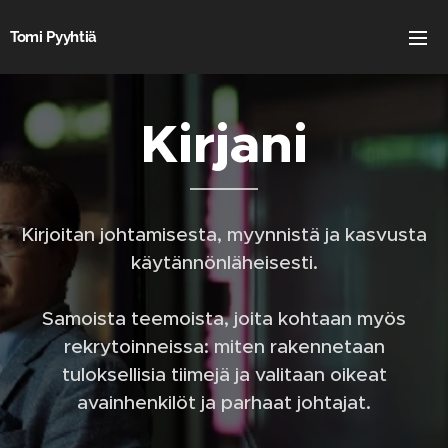
Tomi Pyyhtiä
Kirjani
Kirjoitan johtamisesta, myynnistä ja kasvusta
käytännönläheisesti.
Samoista teemoista, joita kohtaan myös
rekrytoinneissa: miten rakennetaan
tuloksellisia tiimejä ja valitaan oikeat
avainhenkilöt ja parhaat johtajat.