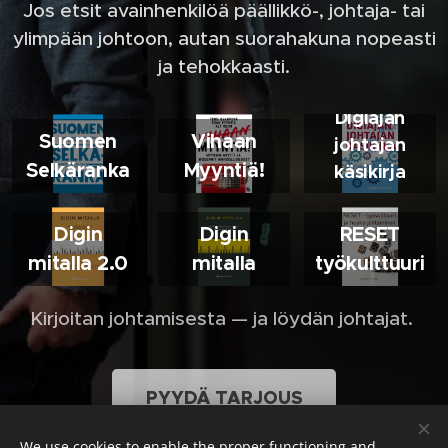
Jos etsit avainhenkilöä päällikkö-, johtaja- tai
ylimpään johtoon, autan suorahakuna nopeasti
ja tehokkaasti.
Digiajan
Suomen
Vihaan
johtajan
Selkäranka
Myyntiä!
käsikirja
Digin
Digin
RESET
mitalla 2.0
mitalla
työkulttuuri
Kirjoitan johtamisesta — ja löydän johtajat.
PYYDÄ TARJOUS
We use cookies to enable the proper functioning and